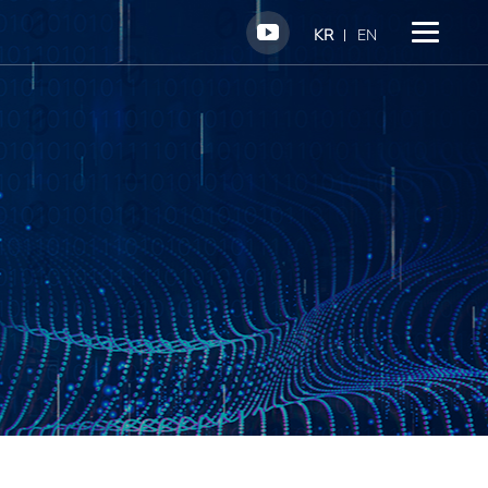
KR
EN