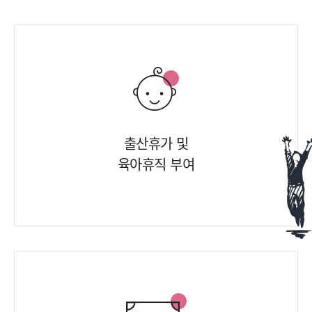
출산휴가 및
육아휴직 부여