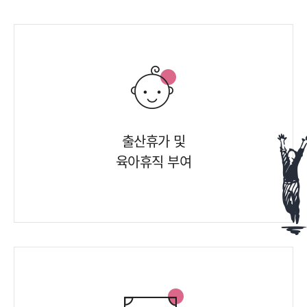
출산휴가 및
육아휴직 부여