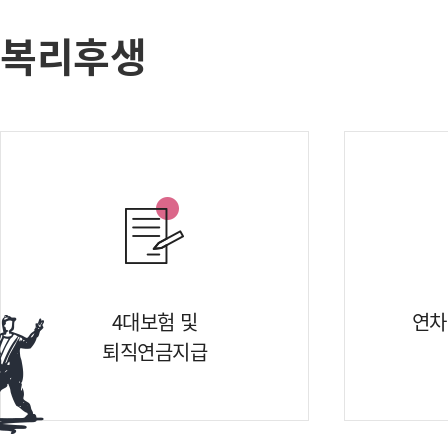
복리후생
4대보험 및
연차
퇴직연금지급