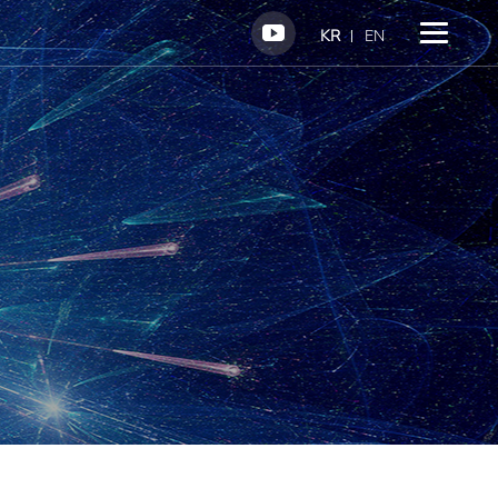
KR
EN