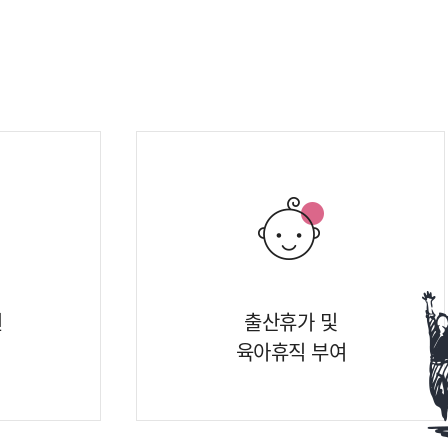
원
출산휴가 및
육아휴직 부여