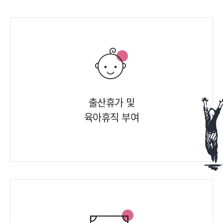
출산휴가 및
육아휴직 부여