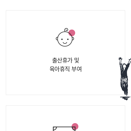
출산휴가 및
육아휴직 부여