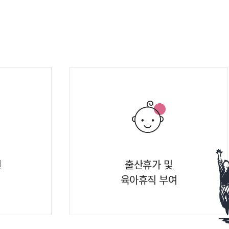
원
출산휴가 및
육아휴직 부여