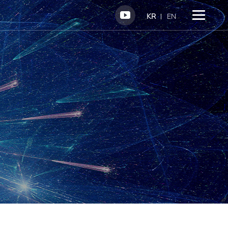
KR
EN