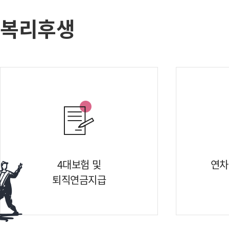
복리후생
4대보험 및
연차
퇴직연금지급