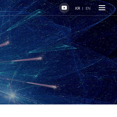
KR
EN