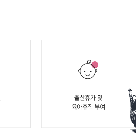
원
출산휴가 및
육아휴직 부여