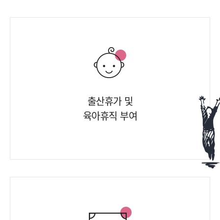
출산휴가 및
육아휴직 부여