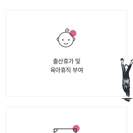
출산휴가 및
육아휴직 부여