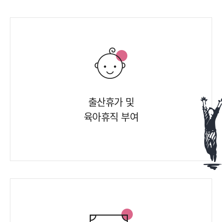
출산휴가 및
육아휴직 부여