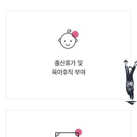
출산휴가 및
육아휴직 부여