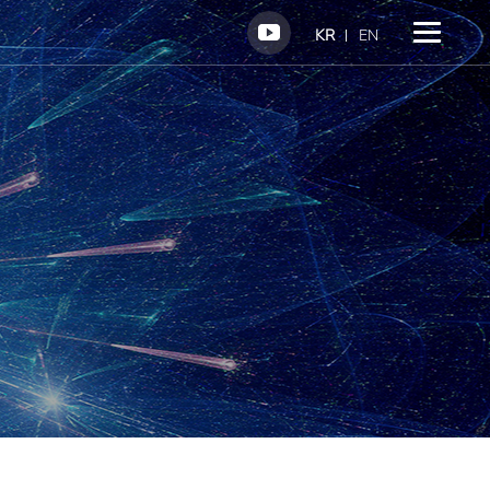
KR
EN