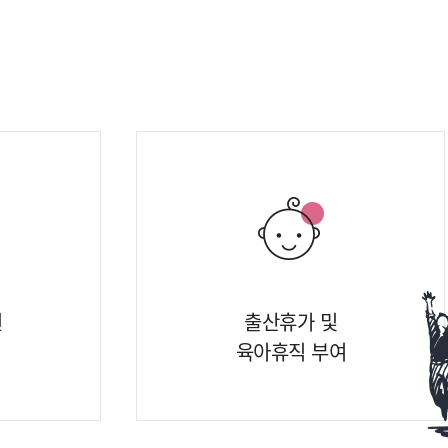
원
출산휴가 및
육아휴직 부여