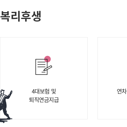
복리후생
4대보험 및
연차
퇴직연금지급