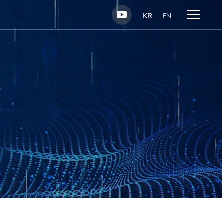
KR
EN