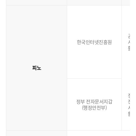
공
한국인터넷진흥원
서
활
피노
정
정부 전자문서지갑
전
(행정안전부)
서
활