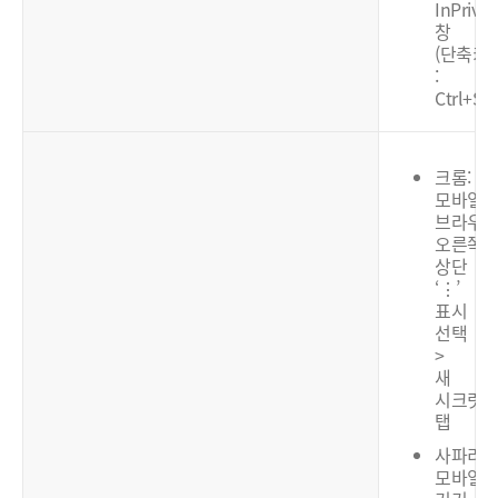
InPrivat
창
(단축키
:
Ctrl+Shi
크롬:
모바일
브라우
오른쪽
상단
‘⋮’
표시
선택
>
새
시크릿
탭
사파리:
모바일