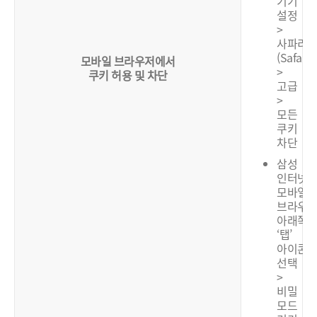
기기
설정
>
사파리
(Safari)
모바일 브라우저에서
>
쿠키 허용 및 차단
고급
>
모든
쿠키
차단
삼성
인터넷:
모바일
브라우
아래쪽
‘탭’
아이콘
선택
>
비밀
모드