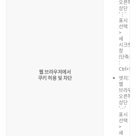
오른쪽
상단
‘⋮’
표시
선택
>
새
시크릿
창
(단축키
:
Ctrl+Shi
웹 브라우저에서
쿠키 허용 및 차단
엣지:
웹
브라우
오른쪽
상단
‘…’
표시
선택
>
새