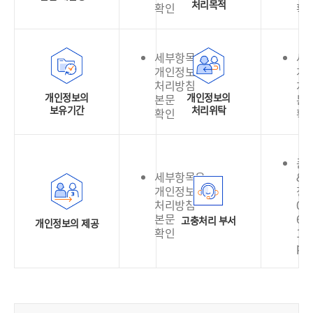
처리목적
확인
확
세부항목은
세
개인정보
개
처리방침
처
개인정보의
개인정보의
본문
본
보유기간
처리위탁
확인
확
품
세부항목은
&
개인정보
정
처리방침
02-
본문
636
고충처리 부서
개인정보의 제공
확인
130
pri