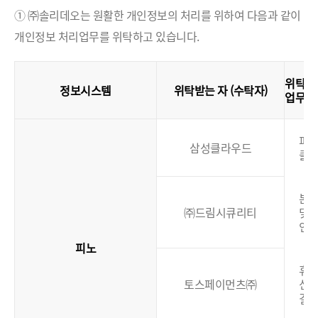
① ㈜솔리데오는 원활한 개인정보의 처리를 위하여 다음과 같이
개인정보 처리업무를 위탁하고 있습니다.
위탁
정보시스템
위탁받는 자 (수탁자)
업무
(
피
삼성클라우드
클
본
㈜드림시큐리티
및
인
피노
휴대
토스페이먼츠㈜
신
결