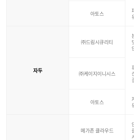
피
아토스
유
본
㈜드림시큐리티
및
인
휴대
자두
㈜케이지이니시스
신
결
자
아토스
유
안
메가존 클라우드
클
서