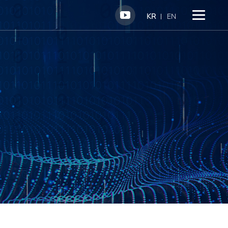
KR
EN