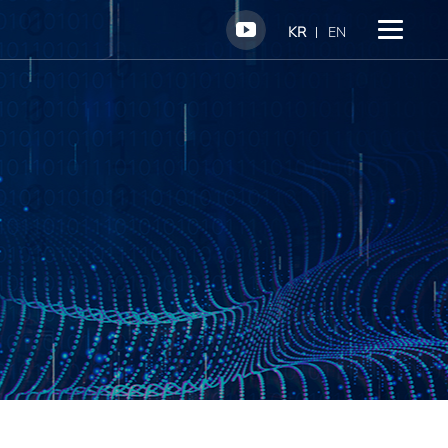
KR
EN