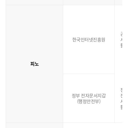
공
한국인터넷진흥원
서
활
피노
정
정부 전자문서지갑
전
(행정안전부)
서
활