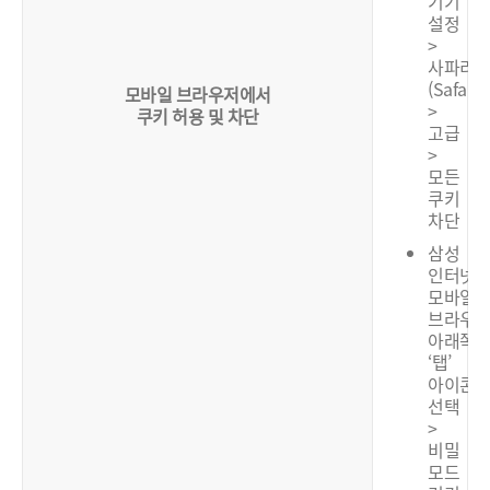
기기
설정
>
사파리
(Safari)
모바일 브라우저에서
>
쿠키 허용 및 차단
고급
>
모든
쿠키
차단
삼성
인터넷:
모바일
브라우
아래쪽
‘탭’
아이콘
선택
>
비밀
모드