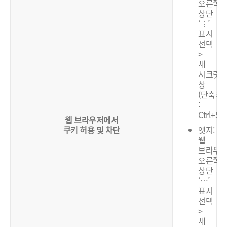
오른쪽
상단
‘⋮’
표시
선택
>
새
시크릿
창
(단축키
:
Ctrl+Shi
웹 브라우저에서
쿠키 허용 및 차단
엣지:
웹
브라우
오른쪽
상단
‘…’
표시
선택
>
새