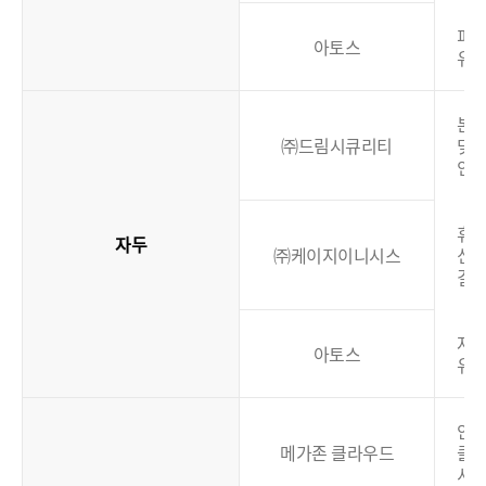
피
아토스
유
본
㈜드림시큐리티
및
인
휴대
자두
㈜케이지이니시스
신
결
자
아토스
유
안
메가존 클라우드
클
서