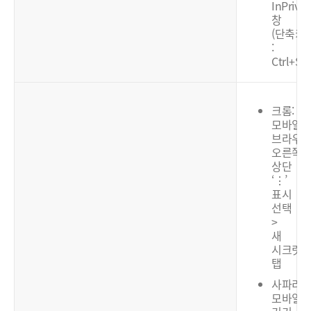
InPrivat
창
(단축키
:
Ctrl+Shi
크롬:
모바일
브라우
오른쪽
상단
‘⋮’
표시
선택
>
새
시크릿
탭
사파리:
모바일