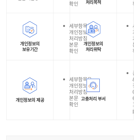
처리목적
확인
확
세부항목은
세
개인정보
개
처리방침
처
개인정보의
개인정보의
본문
본
보유기간
처리위탁
확인
확
품
세부항목은
&
개인정보
정
처리방침
02-
본문
636
고충처리 부서
개인정보의 제공
확인
130
pri