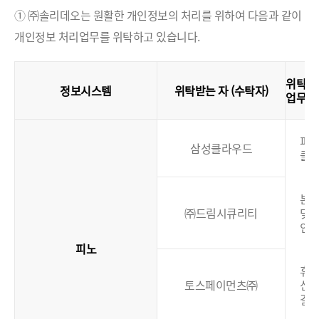
① ㈜솔리데오는 원활한 개인정보의 처리를 위하여 다음과 같이
개인정보 처리업무를 위탁하고 있습니다.
위탁
정보시스템
위탁받는 자 (수탁자)
업무
(
피
삼성클라우드
클
본
㈜드림시큐리티
및
인
피노
휴대
토스페이먼츠㈜
신
결