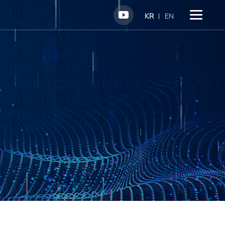
KR
EN