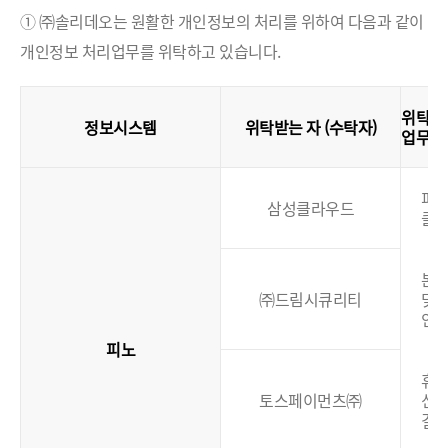
① ㈜솔리데오는 원활한 개인정보의 처리를 위하여 다음과 같이
개인정보 처리업무를 위탁하고 있습니다.
위탁
정보시스템
위탁받는 자 (수탁자)
업무
(
피
삼성클라우드
클
본
㈜드림시큐리티
및
인
피노
휴대
토스페이먼츠㈜
신
결