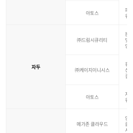
피
아토스
유
본
㈜드림시큐리티
및
인
휴대
자두
㈜케이지이니시스
신
결
자
아토스
유
안
메가존 클라우드
클
서