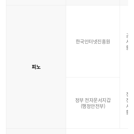
공
한국인터넷진흥원
서
활
피노
정
정부 전자문서지갑
전
(행정안전부)
서
활