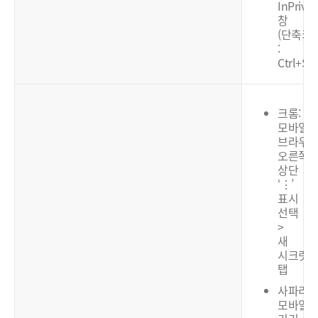
InPrivat
창
(단축키
:
Ctrl+Shi
크롬:
모바일
브라우
오른쪽
상단
‘⋮’
표시
선택
>
새
시크릿
탭
사파리:
모바일