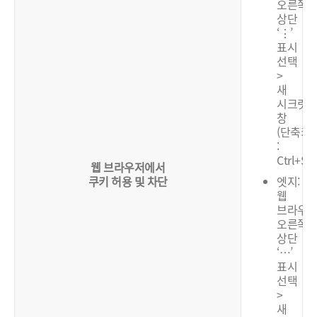
오른쪽
상단
‘⋮’
표시
선택
>
새
시크릿
창
(단축키
:
Ctrl+Shi
웹 브라우저에서
쿠키 허용 및 차단
엣지:
웹
브라우
오른쪽
상단
‘…’
표시
선택
>
새