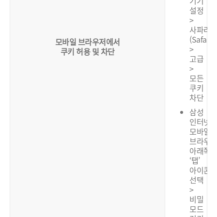
기기
설정
>
사파리
(Safari)
모바일 브라우저에서
>
쿠키 허용 및 차단
고급
>
모든
쿠키
차단
삼성
인터넷:
모바일
브라우
아래쪽
‘탭’
아이콘
선택
>
비밀
모드