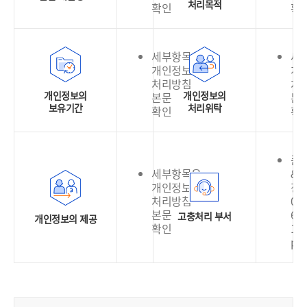
처리목적
확인
확
세부항목은
세
개인정보
개
처리방침
처
개인정보의
개인정보의
본문
본
보유기간
처리위탁
확인
확
품
세부항목은
&
개인정보
정
처리방침
02-
본문
636
고충처리 부서
개인정보의 제공
확인
130
pri