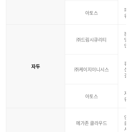
피
아토스
유
본
㈜드림시큐리티
및
인
휴대
자두
㈜케이지이니시스
신
결
자
아토스
유
안
메가존 클라우드
클
서