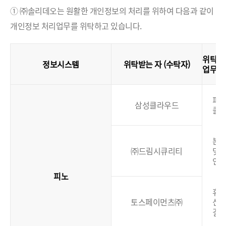
① ㈜솔리데오는 원활한 개인정보의 처리를 위하여 다음과 같이
개인정보 처리업무를 위탁하고 있습니다.
위탁
정보시스템
위탁받는 자 (수탁자)
업무
(
피
삼성클라우드
클
본
㈜드림시큐리티
및
인
피노
휴대
토스페이먼츠㈜
신
결