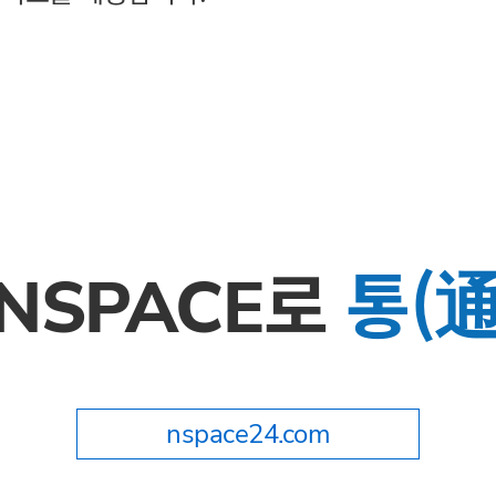
로
통(通
NSPACE
nspace24.com