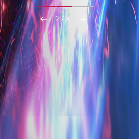
2
/
3