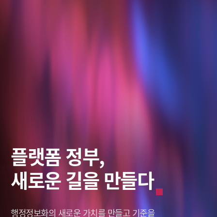
스마트 솔루션,
데이터로
플랫폼 정부,
미래를 바라보다
그리는 혁신적인 미래
새로운 길을 만들다
미래를 바라보다
그리는 혁신적인 미래
창조적인 미래,
나를 새롭게 세상을 이롭게,
행정정보화의 새로운 가치를
창조적인 미래,
나를 새롭게 세상을 이롭게,
솔리데오가 열어갑니다.
솔리데오가 열어갑니다.
Solideo Data.
Solideo Data.
만들고 기준을