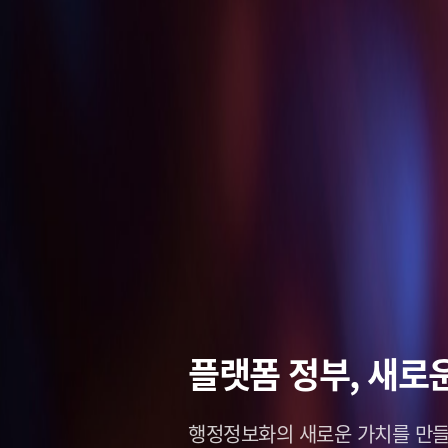
스마트 솔루션,
데이터로
플랫폼 정부,
스마트 솔루션,
그리는 
그리는 
새로운
미
미
창조적인 미래,
나를 새롭게 세상을 이롭게,
행정정보화의 새로운 가치를
창조적인 미래,
나를 새롭게 세상을 이롭게,
솔리데오가 열어
솔리데오가 열어
Soli
Soli
만들