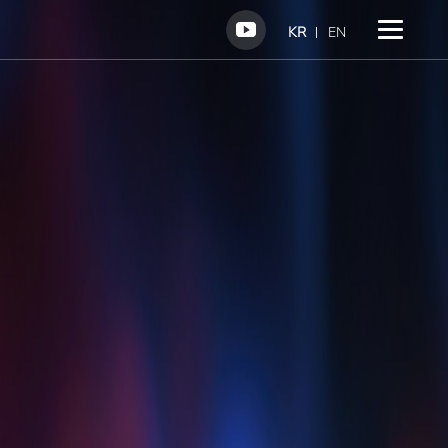
KR
EN