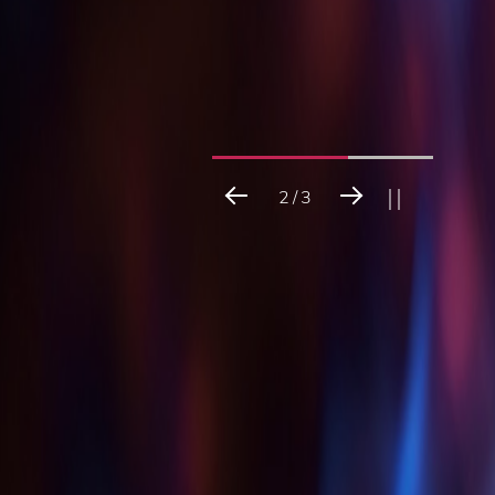
3
/
3