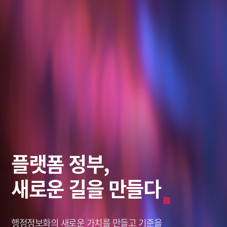
스마트 솔루션,
데이터로
플랫폼 정부,
미래를 바라보다
그리는 혁신적인 미래
새로운 길을 만들다
미래를 바라보다
그리는 혁신적인 미래
창조적인 미래,
나를 새롭게 세상을 이롭게,
행정정보화의 새로운 가치를
창조적인 미래,
나를 새롭게 세상을 이롭게,
솔리데오가 열어갑니다.
솔리데오가 열어갑니다.
Solideo Data.
Solideo Data.
만들고 기준을