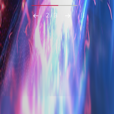
2
/
3