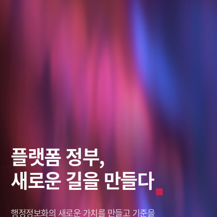
스마트 솔루션,
데이터로
플랫폼 정부,
미래를 바라보다
그리는 혁신적인 미래
새로운 길을 만들다
미래를 바라보다
그리는 혁신적인 미래
창조적인 미래,
나를 새롭게 세상을 이롭게,
행정정보화의 새로운 가치를
창조적인 미래,
나를 새롭게 세상을 이롭게,
솔리데오가 열어갑니다.
솔리데오가 열어갑니다.
Solideo Data.
Solideo Data.
만들고 기준을