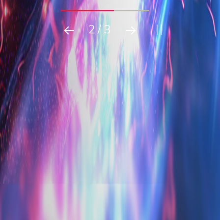
2
/
3