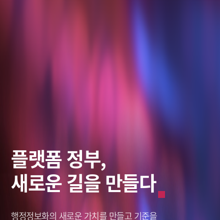
스마트 솔루션,
데이터로
플랫폼 정부,
미래를 바라보다
그리는 혁신적인 미래
새로운 길을 만들다
미래를 바라보다
그리는 혁신적인 미래
창조적인 미래,
나를 새롭게 세상을 이롭게,
행정정보화의 새로운 가치를
창조적인 미래,
나를 새롭게 세상을 이롭게,
솔리데오가 열어갑니다.
솔리데오가 열어갑니다.
Solideo Data.
Solideo Data.
만들고 기준을