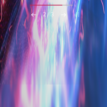
2
/
3