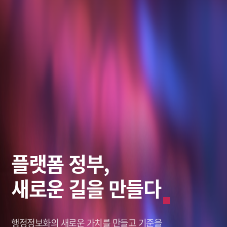
스마트 솔루션,
데이터로
플랫폼 정부,
미래를 바라보다
그리는 혁신적인 미래
새로운 길을 만들다
미래를 바라보다
그리는 혁신적인 미래
창조적인 미래,
나를 새롭게 세상을 이롭게,
행정정보화의 새로운 가치를
창조적인 미래,
나를 새롭게 세상을 이롭게,
솔리데오가 열어갑니다.
솔리데오가 열어갑니다.
Solideo Data.
Solideo Data.
만들고 기준을