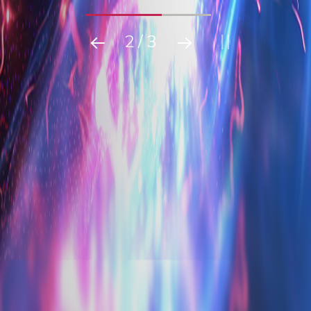
2
/
3