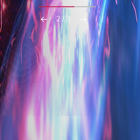
2
/
3