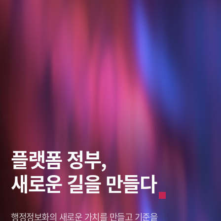
스마트 솔루션,
데이터로
플랫폼 정부,
미래를 바라보다
그리는 혁신적인 미래
새로운 길을 만들다
미래를 바라보다
그리는 혁신적인 미래
창조적인 미래,
나를 새롭게 세상을 이롭게,
행정정보화의 새로운 가치를
창조적인 미래,
나를 새롭게 세상을 이롭게,
솔리데오가 열어갑니다.
솔리데오가 열어갑니다.
Solideo Data.
Solideo Data.
만들고 기준을