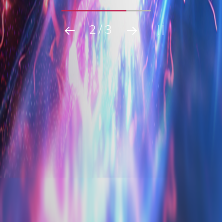
2
/
3