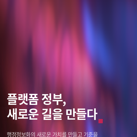
스마트 솔루션,
데이터로
플랫폼 정부,
미래를 바라보다
그리는 혁신적인 미래
새로운 길을 만들다
미래를 바라보다
그리는 혁신적인 미래
창조적인 미래,
나를 새롭게 세상을 이롭게,
행정정보화의 새로운 가치를
창조적인 미래,
나를 새롭게 세상을 이롭게,
솔리데오가 열어갑니다.
솔리데오가 열어갑니다.
Solideo Data.
Solideo Data.
만들고 기준을