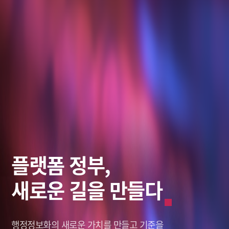
스마트 솔루션,
데이터로
플랫폼 정부,
미래를 바라보다
그리는 혁신적인 미래
새로운 길을 만들다
미래를 바라보다
그리는 혁신적인 미래
창조적인 미래,
나를 새롭게 세상을 이롭게,
행정정보화의 새로운 가치를
창조적인 미래,
나를 새롭게 세상을 이롭게,
솔리데오가 열어갑니다.
솔리데오가 열어갑니다.
Solideo Data.
Solideo Data.
만들고 기준을