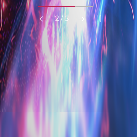
2
/
3