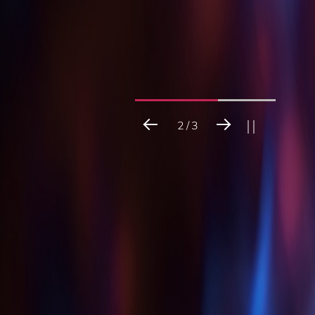
3
/
3