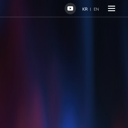
KR
EN