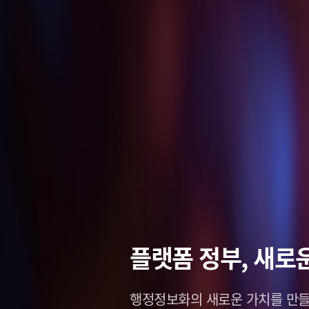
스마트 솔루션,
데이터로
플랫폼 정부,
스마트 솔루션,
그리는 
그리는 
새로운
미
미
창조적인 미래,
나를 새롭게 세상을 이롭게,
행정정보화의 새로운 가치를
창조적인 미래,
나를 새롭게 세상을 이롭게,
솔리데오가 열어
솔리데오가 열어
Soli
Soli
만들