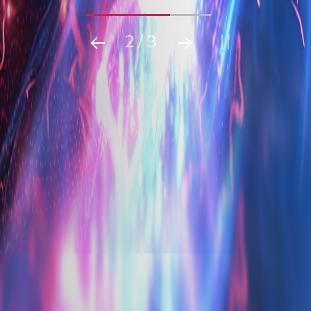
2
/
3