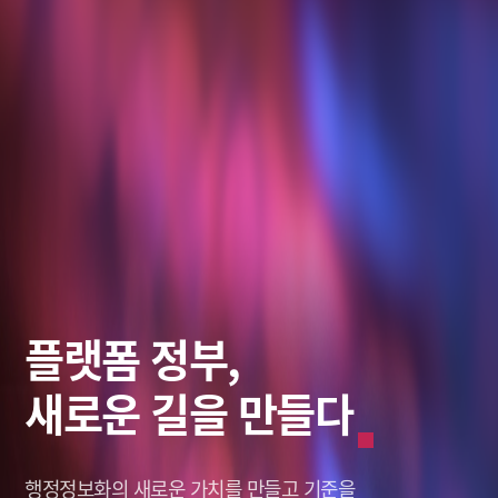
스마트 솔루션,
데이터로
플랫폼 정부,
미래를 바라보다
그리는 혁신적인 미래
새로운 길을 만들다
미래를 바라보다
그리는 혁신적인 미래
창조적인 미래,
나를 새롭게 세상을 이롭게,
행정정보화의 새로운 가치를
창조적인 미래,
나를 새롭게 세상을 이롭게,
솔리데오가 열어갑니다.
솔리데오가 열어갑니다.
Solideo Data.
Solideo Data.
만들고 기준을