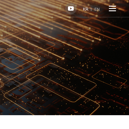
KR
EN