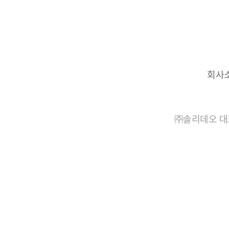
회사
㈜솔리데오 대표