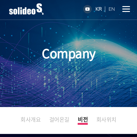
KR
EN
Company
회사개요
걸어온길
비전
회사위치