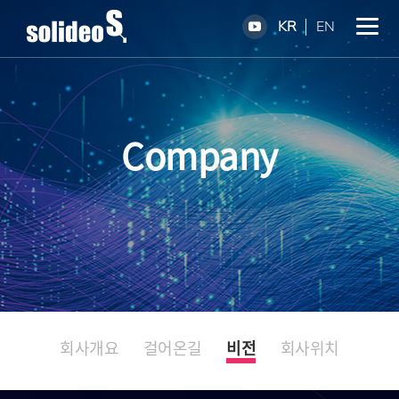
KR
EN
Company
회사개요
걸어온길
비전
회사위치