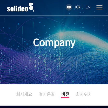
KR
EN
Company
회사개요
걸어온길
비전
회사위치