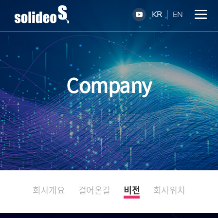
KR
EN
Company
회사개요
걸어온길
비전
회사위치