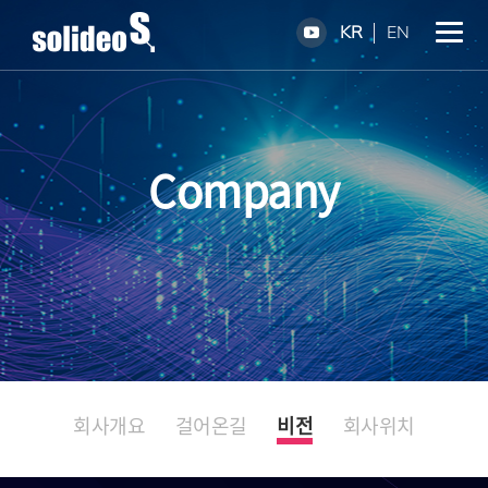
KR
EN
Company
회사개요
걸어온길
비전
회사위치