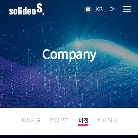
KR
EN
Company
회사개요
걸어온길
비전
회사위치