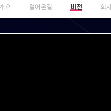
개요
걸어온길
비전
회