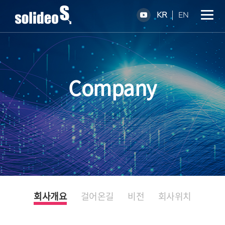
KR
EN
Company
회사개요
걸어온길
비전
회사위치