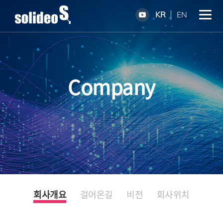
KR
EN
Company
회사개요
걸어온길
비전
회사위치