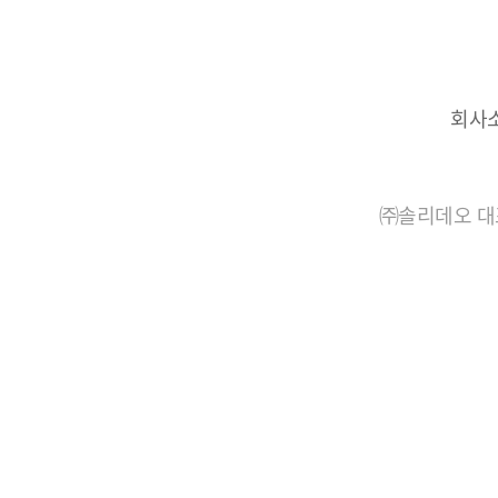
회사
㈜솔리데오 대표