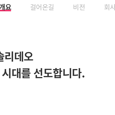
개요
걸어온길
비전
회
솔리데오
환 시대를 선도합니다.