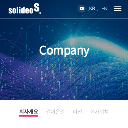
KR
EN
Company
회사개요
걸어온길
비전
회사위치