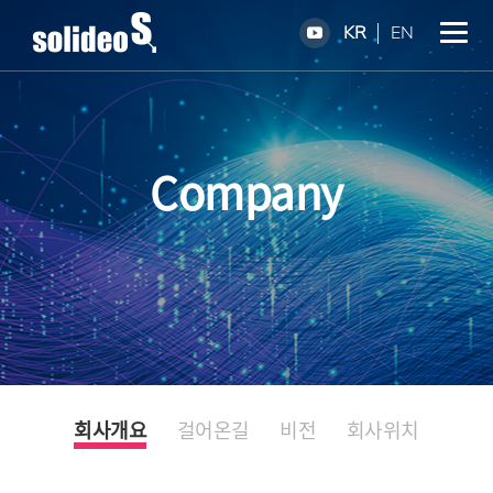
KR
EN
Company
회사개요
걸어온길
비전
회사위치