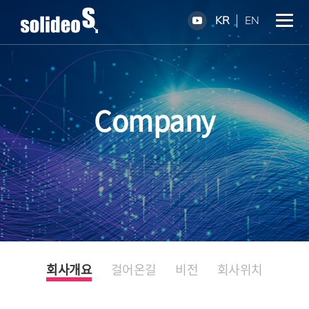
KR
EN
Company
회사개요
걸어온길
비전
회사위치