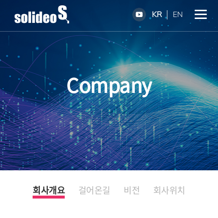
KR
EN
Company
회사개요
걸어온길
비전
회사위치