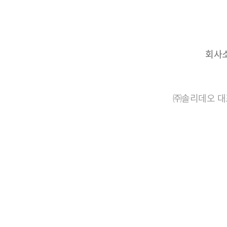
회사
㈜솔리데오 대표