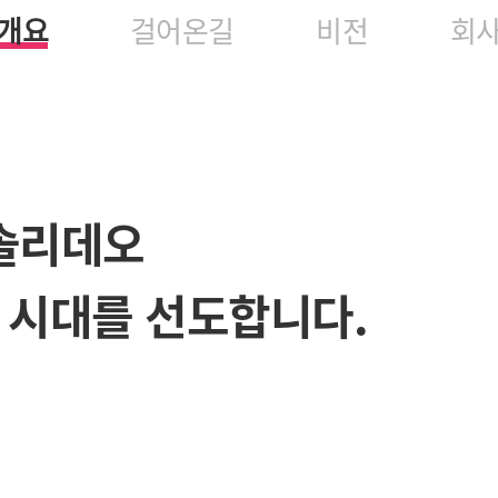
개요
걸어온길
비전
회
솔리데오
환 시대를 선도합니다.