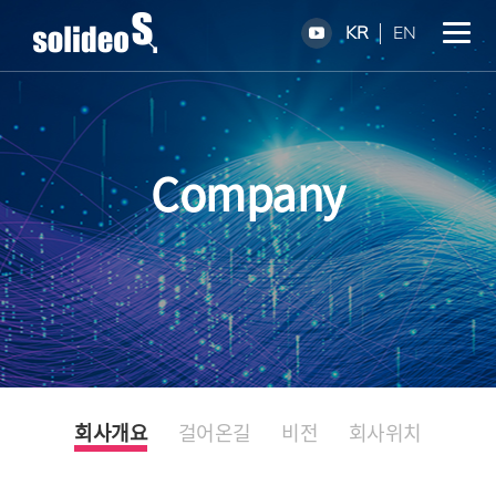
KR
EN
Company
회사개요
걸어온길
비전
회사위치